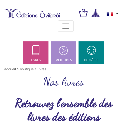
Toggle navigation
LIVRES
MÉTHODES
BIEN-ÊTRE
accueil
boutique
livres
Nos livres
Retrouvez l'ensemble des
livres des éditions