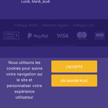
Lundi, Mardi, Jeudi
|
|
Politique RGPD
Mentions légales
Politique CGV
Copyright 2023 Oviloroi
Création
&
Webness
Studio Gazoline
Nous utilisons les
J'ACCEPTE
cookies pour suivre
votre navigation sur
le site et
EN SAVOIR PLUS
personnaliser votre
expérience
utilisateur