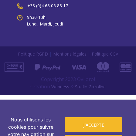
+33 (0)4 68 05 88 17
9h30-13h
Lundi, Mardi, Jeudi
|
|
Politique RGPD
Mentions légales
Politique CGV
Copyright 2023 Oviloroi
Création
&
Webness
Studio Gazoline
Nous utilisons les
J'ACCEPTE
cookies pour suivre
votre navigation sur