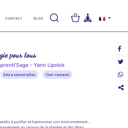
CONTACT
BLOG
gie pour tous
prenti'Sage - Yann Lipnick
Extra sensorielles
Clair ressenti
acités à purifier et harmoniser son environnement…
ngagement au service de la planète et des êtres