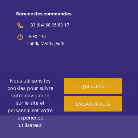
Service des commandes
+33 (0)4 68 05 88 17
9h30-13h
Lundi, Mardi, Jeudi
|
|
Politique RGPD
Mentions légales
Politique CGV
Nous utilisons les
J'ACCEPTE
cookies pour suivre
votre navigation
Copyright 2023 Oviloroi
sur le site et
EN SAVOIR PLUS
Création
&
Webness
Studio Gazoline
personnaliser votre
expérience
utilisateur