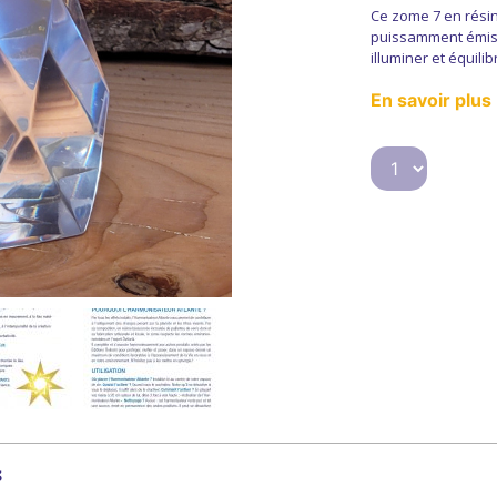
Ce zome 7 en résin
puissamment émiss
illuminer et équilib
En savoir plus
s