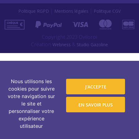
|
|
Politique RGPD
Mentions légales
Politique CGV
Copyright 2023 Oviloroi
Création
&
Webness
Studio Gazoline
Nous utilisons les
J'ACCEPTE
cookies pour suivre
votre navigation sur
le site et
EN SAVOIR PLUS
personnaliser votre
expérience
utilisateur