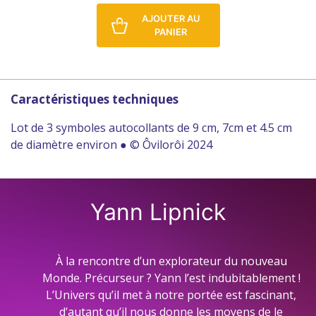
AJOUTER AU
PANIER
Caractéristiques techniques
Lot de 3 symboles autocollants de 9 cm, 7cm et 4.5 cm
de diamètre environ ● © Ôvilorôi 2024
Yann Lipnick
À la rencontre d’un explorateur du nouveau
Monde. Précurseur ? Yann l’est indubitablement !
L’Univers qu’il met à notre portée est fascinant,
d’autant qu’il nous donne les moyens de le