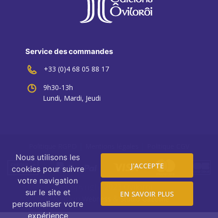
Service des commandes
+33 (0)4 68 05 88 17
9h30-13h
Lundi, Mardi, Jeudi
|
|
Politique RGPD
Mentions légales
Politique CGV
Nous utilisons les
J'ACCEPTE
cookies pour suivre
votre navigation
Copyright 2023 Oviloroi
sur le site et
EN SAVOIR PLUS
Création
&
Webness
Studio Gazoline
personnaliser votre
expérience