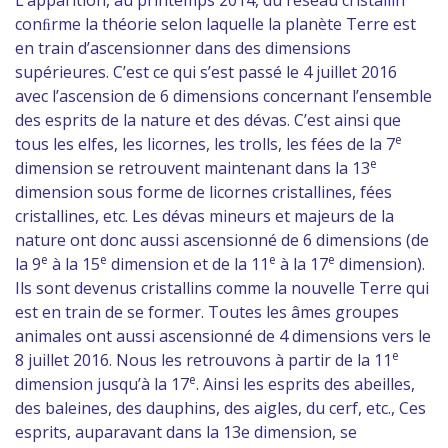
L’apparition, au printemps 2014, du réseau cristallin
conﬁrme la théorie selon laquelle la planète Terre est
en train d’ascensionner dans des dimensions
supérieures. C’est ce qui s’est passé le 4 juillet 2016
avec l’ascension de 6 dimensions concernant l’ensemble
des esprits de la nature et des dévas. C’est ainsi que
e
tous les elfes, les licornes, les trolls, les fées de la 7
e
dimension se retrouvent maintenant dans la 13
dimension sous forme de licornes cristallines, fées
cristallines, etc. Les dévas mineurs et majeurs de la
nature ont donc aussi ascensionné de 6 dimensions (de
e
e
e
e
la 9
à la 15
dimension et de la 11
à la 17
dimension).
Ils sont devenus cristallins comme la nouvelle Terre qui
est en train de se former. Toutes les âmes groupes
animales ont aussi ascensionné de 4 dimensions vers le
e
8 juillet 2016. Nous les retrouvons à partir de la 11
e
dimension jusqu’à la 17
. Ainsi les esprits des abeilles,
des baleines, des dauphins, des aigles, du cerf, etc., Ces
esprits, auparavant dans la 13e dimension, se