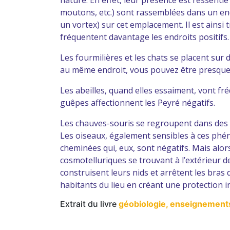
nature. En effet, leur présence est ressent
moutons, etc.) sont rassemblées dans un en
un vortex) sur cet emplacement. Il est ainsi
fréquentent davantage les endroits positifs.
Les fourmilières et les chats se placent su
au même endroit, vous pouvez être presque c
Les abeilles, quand elles essaiment, vont fr
guêpes affectionnent les Peyré négatifs.
Les chauves-souris se regroupent dans des z
Les oiseaux, également sensibles à ces phéno
cheminées qui, eux, sont négatifs. Mais alo
cosmotelluriques se trouvant à l’extérieur de
construisent leurs nids et arrêtent les bra
habitants du lieu en créant une protection i
Extrait du livre
géobiologie, enseignements 