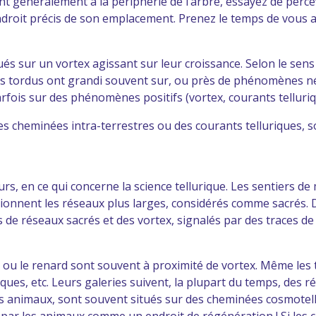
ant généralement à la périphérie de l’arbre, essayez de perc
endroit précis de son emplacement. Prenez le temps de vous
s sur un vortex agissant sur leur croissance. Selon le sens de
s tordus ont grandi souvent sur, ou près de phénomènes nég
fois sur des phénomènes positifs (vortex, courants telluriqu
es cheminées intra-terrestres ou des courants telluriques, s
teurs, en ce qui concerne la science tellurique. Les sentiers
tionnent les réseaux plus larges, considérés comme sacrés. D
de réseaux sacrés et des vortex, signalés par des traces de 
u ou le renard sont souvent à proximité de vortex. Même les 
iques, etc. Leurs galeries suivent, la plupart du temps, des
es animaux, sont souvent situés sur des cheminées cosmotellu