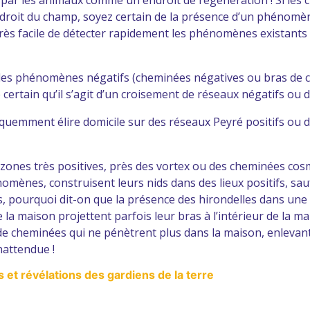
ie par les animaux comme un endroit de régénération ! Si les
droit du champ, soyez certain de la présence d’un phénomè
 très facile de détecter rapidement les phénomènes existants 
r des phénomènes négatifs (cheminées négatives ou bras de c
ertain qu’il s’agit d’un croisement de réseaux négatifs ou d
équemment élire domicile sur des réseaux Peyré positifs ou de
ones très positives, près des vortex ou des cheminées cosm
mènes, construisent leurs nids dans des lieux positifs, sauf
rs, pourquoi dit-on que la présence des hirondelles dans u
 la maison projettent parfois leur bras à l’intérieur de la m
s de cheminées qui ne pénètrent plus dans la maison, enleva
nattendue !
et révélations des gardiens de la terre