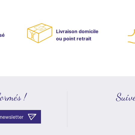
Livraison domicile
sé
ou point retrait
formés !
Suive
 newsletter